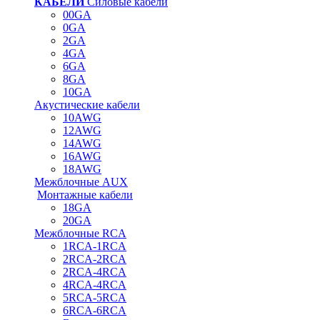
КАБЕЛИ
Силовые кабели
00GA
0GA
2GA
4GA
6GA
8GA
10GA
Акустические кабели
10AWG
12AWG
14AWG
16AWG
18AWG
Межблочные AUX
Монтажные кабели
18GA
20GA
Межблочные RCA
1RCA-1RCA
2RCA-2RCA
2RCA-4RCA
4RCA-4RCA
5RCA-5RCA
6RCA-6RCA