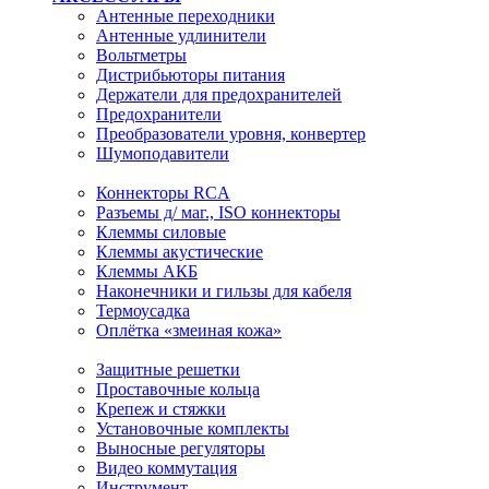
Антенные переходники
Антенные удлинители
Вольтметры
Дистрибьюторы питания
Держатели для предохранителей
Предохранители
Преобразователи уровня, конвертер
Шумоподавители
Коннекторы RCA
Разъемы д/ маг., ISO коннекторы
Клеммы силовые
Клеммы акустические
Клеммы АКБ
Наконечники и гильзы для кабеля
Термоусадка
Оплётка «змеиная кожа»
Защитные решетки
Проставочные кольца
Крепеж и стяжки
Установочные комплекты
Выносные регуляторы
Видео коммутация
Инструмент