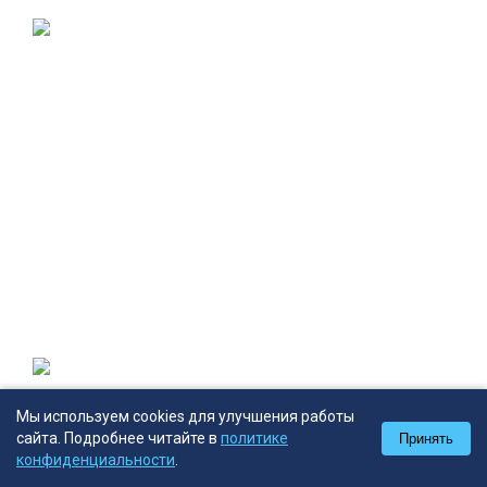
Мы используем cookies для улучшения работы
сайта. Подробнее читайте в
SC-1412
политике
Принять
0
0
0
конфиденциальности
.
Кабели акустические