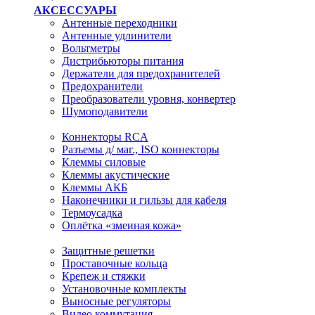
АКСЕССУАРЫ
Антенные переходники
Антенные удлинители
Вольтметры
Дистрибьюторы питания
Держатели для предохранителей
Предохранители
Преобразователи уровня, конвертер
Шумоподавители
Коннекторы RCA
Разъемы д/ маг., ISO коннекторы
Клеммы силовые
Клеммы акустические
Клеммы АКБ
Наконечники и гильзы для кабеля
Термоусадка
Оплётка «змеиная кожа»
Защитные решетки
Проставочные кольца
Крепеж и стяжки
Установочные комплекты
Выносные регуляторы
Видео коммутация