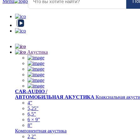
Menu
По
Акустика
CAR-AUDIO /
АВТОМОБИЛЬНАЯ АКУСТИКА
Коаксиальная акуст
4”
5,25”
6,5”
6 × 9”
8”
Компонентная акустика
2,2”