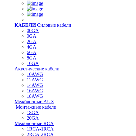
КАБЕЛИ
Силовые кабели
00GA
0GA
2GA
4GA
6GA
8GA
10GA
Акустические кабели
10AWG
12AWG
14AWG
16AWG
18AWG
Межблочные AUX
Монтажные кабели
18GA
20GA
Межблочные RCA
1RCA-1RCA
2RCA-2RCA