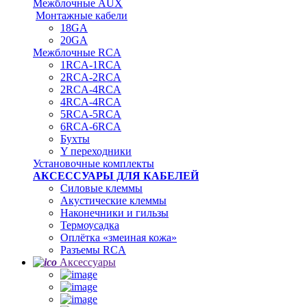
Межблочные AUX
Монтажные кабели
18GA
20GA
Межблочные RCA
1RCA-1RCA
2RCA-2RCA
2RCA-4RCA
4RCA-4RCA
5RCA-5RCA
6RCA-6RCA
Бухты
Y переходники
Установочные комплекты
АКСЕССУАРЫ ДЛЯ КАБЕЛЕЙ
Силовые клеммы
Акустические клеммы
Наконечники и гильзы
Термоусадка
Oплётка «змеиная кожа»
Разъемы RCA
Аксессуары