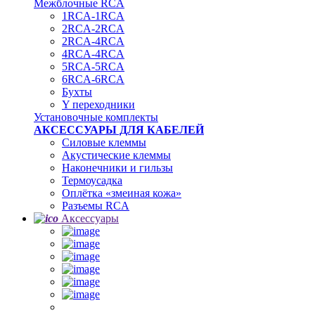
Межблочные RCA
1RCA-1RCA
2RCA-2RCA
2RCA-4RCA
4RCA-4RCA
5RCA-5RCA
6RCA-6RCA
Бухты
Y переходники
Установочные комплекты
АКСЕССУАРЫ ДЛЯ КАБЕЛЕЙ
Силовые клеммы
Акустические клеммы
Наконечники и гильзы
Термоусадка
Oплётка «змеиная кожа»
Разъемы RCA
Аксессуары