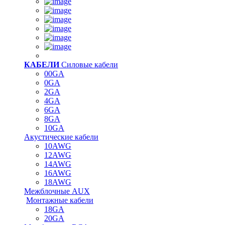
КАБЕЛИ
Силовые кабели
00GA
0GA
2GA
4GA
6GA
8GA
10GA
Акустические кабели
10AWG
12AWG
14AWG
16AWG
18AWG
Межблочные AUX
Монтажные кабели
18GA
20GA