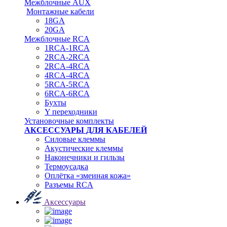
Межблочные AUX
Монтажные кабели
18GA
20GA
Межблочные RCA
1RCA-1RCA
2RCA-2RCA
2RCA-4RCA
4RCA-4RCA
5RCA-5RCA
6RCA-6RCA
Бухты
Y переходники
Установочные комплекты
АКСЕССУАРЫ ДЛЯ КАБЕЛЕЙ
Силовые клеммы
Акустические клеммы
Наконечники и гильзы
Термоусадка
Oплётка «змеиная кожа»
Разъемы RCA
Аксессуары