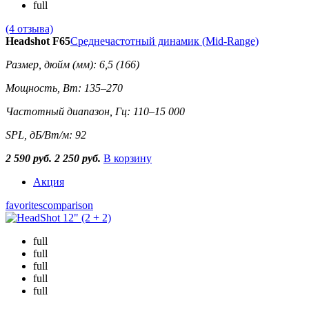
full
(4 отзыва)
Headshot F65
Среднечастотный динамик (Mid-Range)
Размер, дюйм (мм): 6,5 (166)
Мощность, Вт: 135–270
Частотный диапазон, Гц: 110–15 000
SPL, дБ/Вт/м: 92
2 590 руб.
2 250 руб.
В корзину
Акция
favorites
comparison
full
full
full
full
full