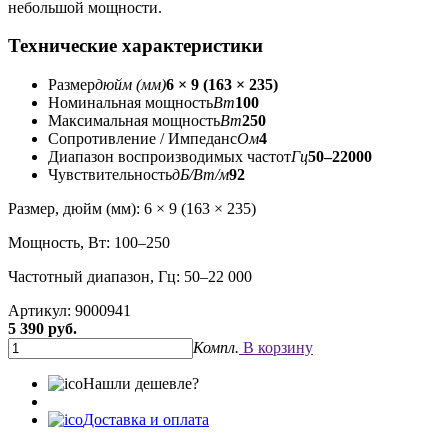
небольшой мощности.
Технические характеристики
Размер
дюйм (мм)
6 × 9 (163 × 235)
Номинальная мощность
Вт
100
Максимальная мощность
Вт
250
Сопротивление / Импеданс
Ом
4
Диапазон воспроизводимых частот
Гц
50–22000
Чувствительность
дБ/Вт/м
92
Размер, дюйм (мм): 6 × 9 (163 × 235)
Мощность, Вт: 100–250
Частотный диапазон, Гц: 50–22 000
Артикул: 9000941
5 390 руб.
Компл.
В корзину
Нашли дешевле?
Доставка и оплата