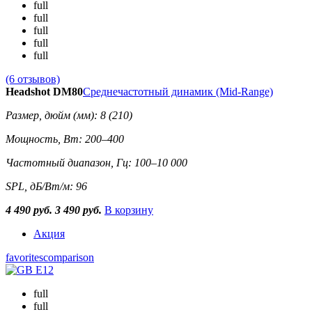
full
full
full
full
full
(6 отзывов)
Headshot DM80
Среднечастотный динамик (Mid-Range)
Размер, дюйм (мм): 8 (210)
Мощность, Вт: 200–400
Частотный диапазон, Гц: 100–10 000
SPL, дБ/Вт/м: 96
4 490 руб.
3 490 руб.
В корзину
Акция
favorites
comparison
full
full